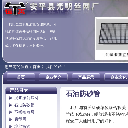
我们全面实施质量管理体系、环
境管理体系并获得国际认证，在新
世纪里保持稳定的发展势头，迎挑
战，抓住机遇，与时俱进。
您当前的位置：
首页 》我们的产品
首页
企业简介
产品展示
企业文化
产品目录
石油防砂管
泥浆振动筛网
石油防砂管
我厂与有关科研单位联合攻关，
不锈钢筛网
管(防砂滤块)，螺旋焊接不锈钢
席型网
深受广大油田用户的好评。
绕丝筛管