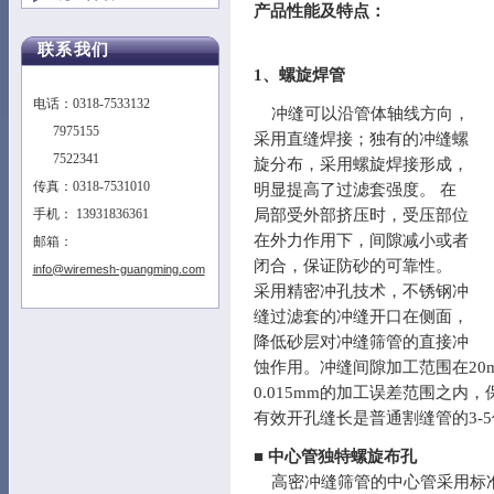
产品性能及特点：
联系我们
1、螺旋焊管
电话：0318-7533132
冲缝可以沿管体轴线方向，
7975155
采用直缝焊接；独有的冲缝螺
7522341
旋分布，采用螺旋焊接形成，
传真：0318-7531010
明显提高了过滤套强度。 在
局部受外部挤压时，受压部位
手机： 13931836361
在外力作用下，间隙减小或者
邮箱：
闭合，保证防砂的可靠性。
info@wiremesh-guangming.com
采用精密冲孔技术，不锈钢冲
缝过滤套的冲缝开口在侧面，
降低砂层对冲缝筛管的直接冲
蚀作用。冲缝间隙加工范围在20m
0.015mm的加工误差范围之
有效开孔缝长是普通割缝管的3-5
■
中心管独特螺旋布孔
高密冲缝筛管的中心管采用标准