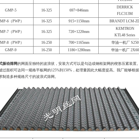
DERRICK
GMP-5
16-325
697×846mm
FLC313M
MP-6（PWP）
16-325
915×1150mm
BRANDT LCM-Z
KEMTRON
MP-7（PWP）
16-325
720×1220mm
KTL48 Series
MP-8（PWP）
16-250
700×1165mm
华油一机厂 S250
GMP-9
16-250
1186×1280mm
华油一机厂 2X60
式振动筛网
的网面呈独特的波浪状，安装方式可以是勾边或钢框架网的楔形压紧装置
滤过面积可达同一规格平板网的125%到150%，处理量因此大幅度提高。我厂能够根
求制造多种规格尺寸的波浪式筛网。