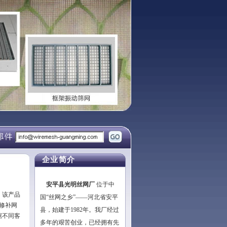
企业简介
安平县光明丝网厂
位于中
。该产品
国“丝网之乡”——河北省安平
修补网
县，始建于1982年。我厂经过
据不同客
多年的艰苦创业，已经拥有先