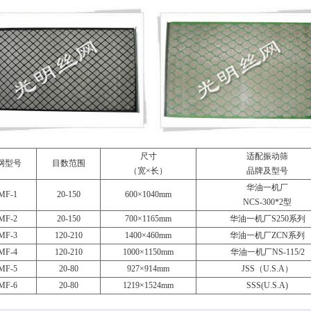
尺寸
适配振动筛
网型号
目数范围
（宽×长）
品牌及型号
华油一机厂
MF-1
20-150
600×1040mm
NCS-300*2型
MF-2
20-150
700×1165mm
华油一机厂S250系列
MF-3
120-210
1400×460mm
华油一机厂ZCN系列
MF-4
120-210
1000×1150mm
华油一机厂NS-115/2
MF-5
20-80
927×914mm
JSS（U.S.A）
MF-6
20-80
1219×1524mm
SSS(U.S.A)