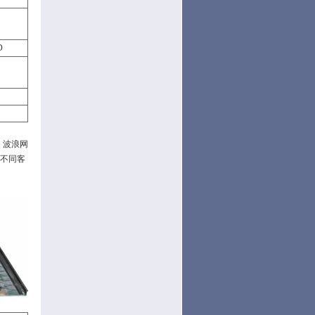
D
。波浪网
据不同客