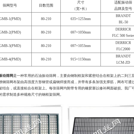
尺寸
适配振动筛
筛网型号
目数范围
（宽×长）
品牌及型号
BRANDT
GMB-1(PMD)
80-210
635×1253mm
BL-50
DERRICR
GMB-2(PMD)
80-210
697×1050mm
FLC 500 Serie
DERRICR
GMB-3(PMD)
80-210
697×1053mm
FLC2000
BRANDT
GMB-4(PMD)
80-210
915×1150mm
LCM-ZD
振动筛网
是一种常用的石油振动筛网，主要由钢制框架和紧密结合在框架上的二到三
锈钢筛网布架由高强度方形钢管或扁钢焊接而成，并带有多条加强支撑筋，网布可通
架结合，或直接粘合在框架上。每张筛网均附带专用的橡胶塞以修补网面破损。我厂
的需求制造多种规格尺寸的钢框架筛网。