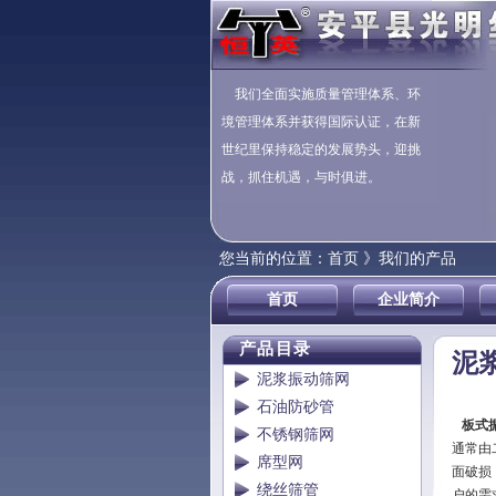
我们全面实施质量管理体系、环
境管理体系并获得国际认证，在新
世纪里保持稳定的发展势头，迎挑
战，抓住机遇，与时俱进。
您当前的位置：
首页 》我们的产品
首页
企业简介
产品目录
泥
泥浆振动筛网
石油防砂管
板式
不锈钢筛网
通常由
席型网
面破损
绕丝筛管
户的需