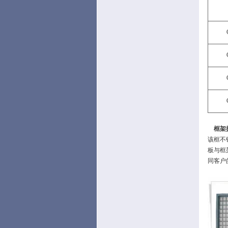
框架
该框不
板与框
同客户