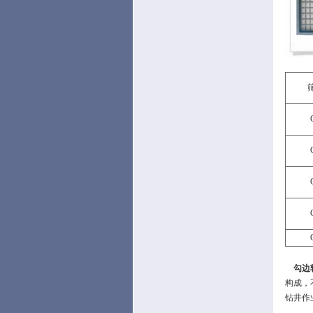
勾边
构成，
钻井作