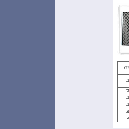
筛
G
G
G
G
G
G