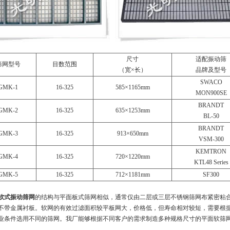
尺寸
适配振动筛
筛网型号
目数范围
（宽×长）
品牌及型号
SWACO
GMK-1
16-325
585×1165mm
MON900SE
BRANDT
GMK-2
16-325
635×1253mm
BL-50
BRANDT
GMK-3
16-325
913×650mm
VSM-300
KEMTRON
GMK-4
16-325
720×1220mm
KTL48 Series
GMK-5
16-325
712×1181mm
SF300
软式振动筛网
的结构与平面板式筛网相似，通常仅由二层或三层不锈钢筛网布紧密粘
不带金属衬板。软网的有效过滤面积较平板网大，价格低，但寿命相对较短，需要根
业条件选用不同的筛网。我厂能够根据不同客户的需求制造多种规格尺寸的平面软筛