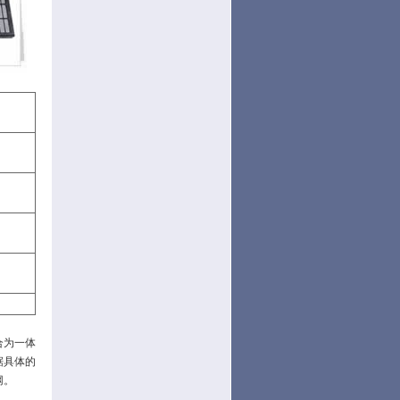
合为一体
据具体的
网。