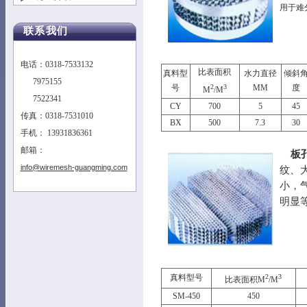
用于难
联系我们
电话：0318-7533132
比表面积
真料型
水力直径
倾斜
7975155
号
2
3
MM
度
M
/M
7522341
CY
700
5
45
传真：0318-7531010
BX
500
7.3
30
手机： 13931836361
邮箱：
板孔
info@wiremesh-guangming.com
纹、
小，
明显
真料型号
2
3
比表面积M
/M
SM-450
450