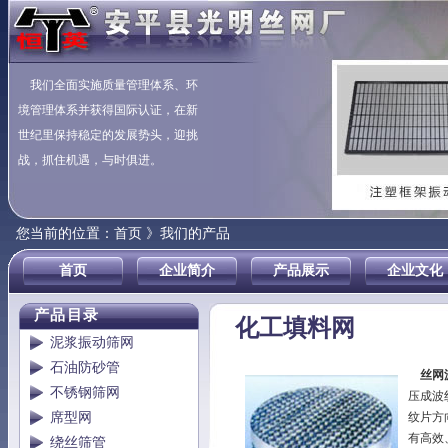
我们全面实施质量管理体系、环
境管理体系并获得国际认证，在新
世纪里保持稳定的发展势头，迎挑
战，抓住机遇，与时俱进。
您当前的位置：
首页 》我们的产品
首页
企业简介
产品展示
企业文化
产品目录
化工填料网
泥浆振动筛网
石油防砂管
丝网
不锈钢筛网
压成波
席型网
纹片方
有高效
绕丝筛管